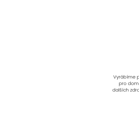
Vyrábíme p
pro domá
dalších zdra