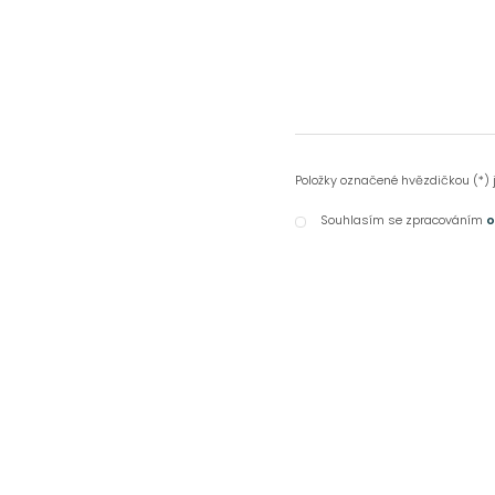
Položky označené hvězdičkou (*) 
Souhlasím se zpracováním
o
Souhlasím
se
zpracováním
Formulář
osobních
se
údajů
.
nepodařilo
odeslat.